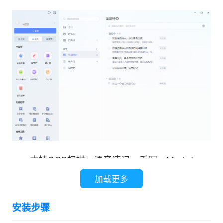
支持OCR扫描、语音速记、手写、Markdown
等记录方式;微信、微博、网页内容一键收藏，永
加载更多
久保存;云端存储文档资料，随时查看编辑笔记;多
安装步骤
级目录管理文档，多端同步备份的智能云盘;海量