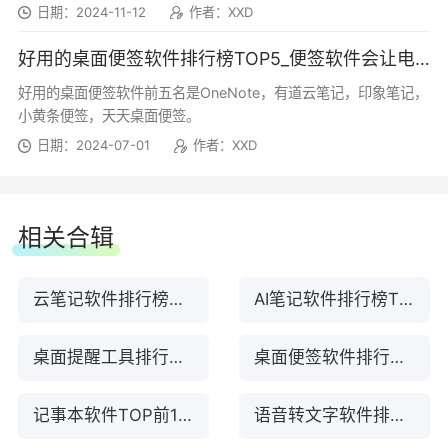
法，可以轻松满足用户对于笔记记录...
日期：2024-11-12
作者：XXD
【全新版本 V8.0.0】
高效地组织当前工作、学习和生活。
好用的桌面便签软件排行榜TOP5_便签软件会让电脑变卡吗
欢迎使用全新有道云笔记
7、日历：通过日历功能，可直接查看或管理
好用的桌面便签软件前五名是OneNote，有道云笔记，印象笔记，
对应日期的笔记和待办事项。基于时间线索，快速
小黄条便签，天天桌面便签。
有道云笔记 7.2.181
掌控自己的知识库和日程安排，简洁、明确、有
日期：2024-07-01
作者：XXD
序。
【体验优化】
8、智能翻译：可针对不同语言内容进行智能
相关合辑
修复已知问题，优化用户体验
翻译，轻松完成语言切换，让知识获取不再存在边
界。
有道云笔记 7.2.180
云笔记软件排行榜前10名下载
AI笔记软件排行榜TOP7下载
【多端同步，多人协作，让创作再无边界】
【新增功能】
桌面提醒工具排行榜TOP10下载
桌面便签软件排行榜TOP13下载
多端数据实时更新同步，随时随地查看、处理
支持在笔记中插入脑图、流程图、白板，内容
记事本软件TOP前10名下载
语音转文字软件排行榜前10名下载
笔记，支持多人协作共创文档
呈现更加丰富、直观