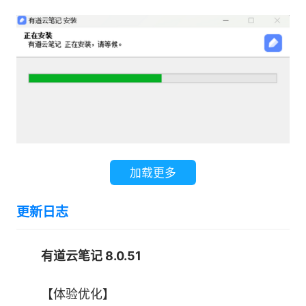
智能问答：检索全部笔记，智能梳理要点
场景助手：涵盖头脑风暴写文章等20多项场景
阅读神器：速读内容概要，提炼核心观点
随心提问：AI获取知识，一键插入笔记
加载更多
软件功能：
更新日志
【5大文稿类型，让记录得心应手】
专业强大的编辑器，支持5种文稿类型，随心
有道云笔记 8.0.51
所欲开启顺滑的创作编辑体验
【体验优化】