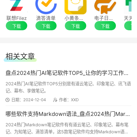
类文件，将名片、文件等一键扫描、识别、保存。
有道云笔记 8.0.10
拍照后可立刻对内容进行识别提取，将文字快速准
联想Filez
滴答清单
小黄条便签
电子日记本(EDiary)
确地保存至笔记，无需依靠手动抄写。
【体验优化】
下载
下载
下载
下载
下
4、语音速记：语音智能速记，实时语音转
支持根目录笔记统一收起
译，同时支持多种方言识别，创造更加高效便捷的
相关文章
支持关闭AI智能问答
笔记记录体验。
盘点2024热门AI笔记软件TOP5_让你的学习工作效率翻倍
支持搜索指定文件夹
5、PDF转Word：有道云笔记移动端支持将
2024热门AI笔记软件TOP5分别是有道云笔记、印象笔记、讯飞语
PDF文件转为可以编辑操作的Word文件。绕开敲
支持更多颜色选项
记、幕布、享做笔记。
字抄写烦恼，打通文件格式壁垒，让知识整理更加
日期：2024-12-04
作者：XXD
灵活高效。
修复已知问题，优化用户体验
哪些软件支持Markdown语法_盘点2024热门Markdown笔记软件TOP5
6、待办：用待办功能记录重要事项或日程规
有道云笔记 8.0.0
2024热门Markdown笔记软件有有道云笔记、印象笔记、幕布笔
划，妥善安排时间，直观便捷地管理待办事项，更
记、为知笔记、滴答清单，这5款笔记软件均支持Markdown语