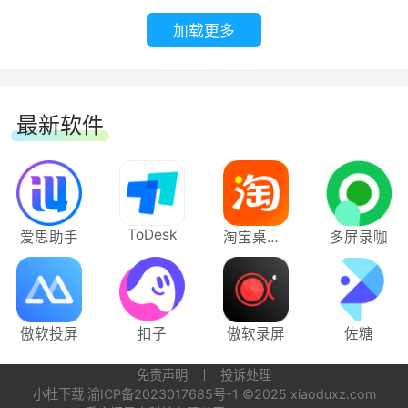
加载更多
更便捷可靠的分享协作：文档内容支持多端实
【体验优化】
时同步，一键分享至微信、QQ、微博、邮件等平
修复已知问题，优化用户体验
台，多人在线同频协同创作，让知识和信息高效生
产并快捷流通
最新软件
有道云笔记 7.2.171
1、多端云同步，随时查看：
【体验优化】
PC/iPhone/Android/Web/iPad/Mac/Wap等全平
台支持，无论手机、电脑还是平板设备，云端同
ToDesk
爱思助手
淘宝桌面版
多屏录咖
修复已知问题，优化用户体验
步，随时备份，重要资料还可加密保存。无惧断
网/断电困扰，任何情况下都可以轻松查阅。
有道云笔记 7.2.170
傲软投屏
扣子
傲软录屏
佐糖
2、多渠道分享，自由联接：文档一键分享至
【体验优化】
微信、QQ、微博、邮件等平台，团队协作修改，
免责声明
投诉处理
优化笔记内查找替换功能，全新视觉体验
实时处理更高效。同时可一键生成笔记海报、笔记
小杜下载
渝ICP备2023017685号-1
©2025 xiaoduxz.com