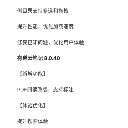
更丰富全面的创作体验：支持文档、表格、流
侧目录支持多选和拖拽
程图、脑图、MarkDown五大文稿类型，确保不同
场景和需求，都能获得同样的极致顺畅体验
提升性能，优化加载速度
1、文档：可多人同时编辑的在线文档，提供
修复已知问题，优化用户体验
完善的编辑能力，支持自由插入图片、链接、表
格、代码块、高亮块、双向链接等，各种文档需求
有道云笔记 8.0.40
轻松应对。
【新增功能】
2、表格：可多人协同处理的在线表格，提供
筛选、排序、常用图表等专业功能，随时随地从容
PDF阅读改版，支持标注
处理数据。
【体验优化】
3、流程图：支持基础、箭头、UML等多种常
提升搜索体验
用图形，多种专业流程图轻松搞定，让逻辑自然呈