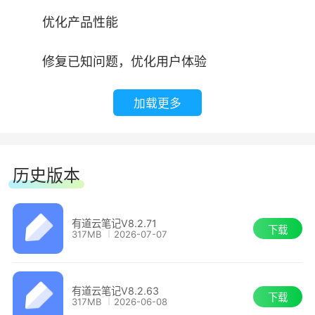
现。
优化产品性能
4、脑图：提供多种图形结构，可插入链接、
修复已知问题，优化用户体验
备注等丰富的内容形式，轻巧有序地整理思路，让
精彩构思眼见为实。
有道云笔记 8.0.30
加载更多
5、Markdown：内置Markdown编辑器和使
【体验优化】
用指南，非技术类用户也可快速上手，无需再纠结
历史版本
支持编辑器工具栏配置
排版，创造更加优雅的沉浸式记录体验。
优化搜索记录交互体验
【8大效率工具，让高效成为习惯】
有道云笔记V8.2.71
下载
317MB
2026-07-07
性能优化，提升稳定性
内嵌多种先进效率工具，多渠道内容一键收
藏，创作效率指数提升
有道云笔记V8.2.63
修复已知问题，优化用户体验
下载
317MB
2026-06-08