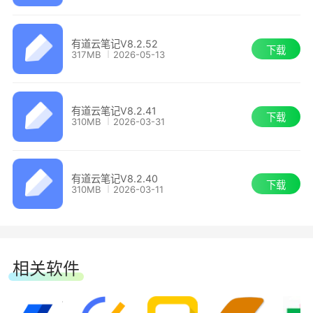
更先进全面的提效选择：集合OCR、内容收
有道云笔记 8.0.20
藏、待办、智能翻译等8大先进实用的效率工具，
有道云笔记V8.2.52
全方位提升你的工作、生活、学习效率。
下载
317MB
2026-05-13
【新增功能】
1、双链笔记：一种先进的知识管理和信息整
新增最新笔记目录
合方式，通过实现笔记间的双向链接，让具有相关
有道云笔记V8.2.41
下载
310MB
2026-03-31
性的知识和信息有效流动起来，使笔记像人脑一样
【体验优化】
会思考，激活意想不到的创造灵感。
优化搜索路径和打开方式
有道云笔记V8.2.40
下载
310MB
2026-03-11
2、内容收藏：支持微信、微博、链接和网页
桌面便签新增标题显示
剪报等多种收藏形式，优秀内容一键保存至笔记，
随时查阅，防止丢失，搭建专属于自己的永久知识
AI问答优化界面布局
体系。
相关软件
修复已知问题，优化用户体验
3、OCR扫描：快捷清晰扫描所有纸质或图片