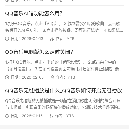
日期：2026-04-14
作者：YTB
时随地畅享
QQ音乐AI唱功能怎么用？
1.打开QQ音乐，点击【AI唱】。 2.找到需要AI唱的歌曲，点击歌
2026乐馆热门内容
名后面的AI唱功能。 3.点击播放按键，即可进行试听。 4.如果试听
满意，...
日期：2026-04-13
作者：YTB
1、【商场】周杰伦LEON中文版创刊号封面上
线
QQ音乐电脑版怎么定时关闭？
1.打开QQ音乐，点击左下角的【齿轮设置】。 2.点击菜单中的
2、【数字专辑】JISOOxZAYN单曲&超会礼
【定时设置】。 3.在定时设置页面勾选【开启定时停止播放】选
包上线
项，下方可选择按照指定时间...
日期：2026-02-05
作者：YTB
QQ音乐无缝播放是什么_QQ音乐如何开启无缝播放
QQ音乐电脑版的无缝播放是一项旨在消除歌曲切换时的静音间隙
与卡顿感、实现音乐流畅衔接的播放功能，它通过技术手段消除前
后两首歌之间的“空轨”，让上一首歌结束后能如...
日期：2026-01-15
作者：YTB