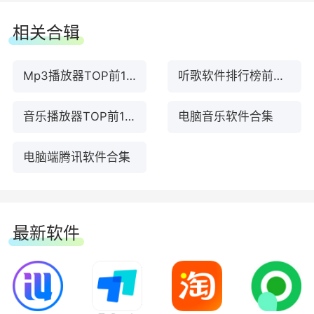
相关合辑
Mp3播放器TOP前10名下载
听歌软件排行榜前十名下载
3、【游戏】《崩坏3》九周年活动上线
音乐播放器TOP前10名下载
电脑音乐软件合集
4、【星光卡】TREASURE典藏星光卡正式上
电脑端腾讯软件合集
线
5、【首发】周深演绎故宫百年守护的承诺与
最新软件
深情