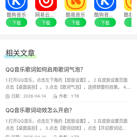
酷狗音乐
网易云音乐
酷我音乐
酷狗音乐电脑版
QQ音乐新功能推荐
下载
下载
下载
下载
下
1、3000万正版歌曲：拥有千万级丰富多元的
音乐内容库，你想听的都在这里
相关文章
2、社交互动分享你的音乐感动：歌词海报记
QQ音乐歌词如何启用歌词气泡？
录生活，单曲弹幕邂逅共鸣，更多惊喜等你来玩
1.打开QQ音乐，点击左下角的【皮肤设置】。 2.在皮肤设置页面
点击【桌面装扮】。 3.点击【歌词气泡】，选择想要的效果。 4.设
3、智能推荐，随刻遇见喜欢的音乐：懂你的
置好即可看到...
日期：2026-04-14
作者：YTB
猜你喜欢，最新最热独家首发、排行榜、电台，全
方位的音乐推荐都在这里
QQ音乐歌词动效怎么开启？
1.打开QQ音乐，点击左下角的【皮肤设置】。 2.在皮肤设置页面
4、多终端云同步，设备切换音乐仍在：只需
点击【桌面装扮】。 3.点击【歌词动效】，点击【开启歌词动
效】，然后选择想要的歌词动...
一个帐号，即可实现多终端音乐同步，个人音乐随