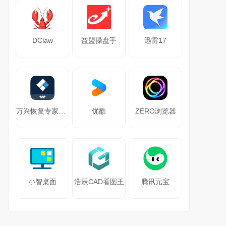
DClaw
益盟操盘手
迅雷17
万兴恢复专家64位
优酷
ZERO浏览器
小智桌面
浩辰CAD看图王
腾讯元宝