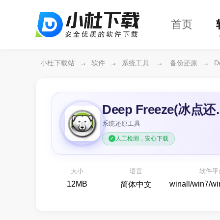
首页
小杜下载站
→
软件
→
系统工具
→
备份还原
→
D
Deep F
系统还原工具
人工检测，安心下载
万兴恢复专家64位
开箱
各种存储设备数据恢复
大小
语言
软件平
备份还原
12MB
winall/win7/w
简体中文