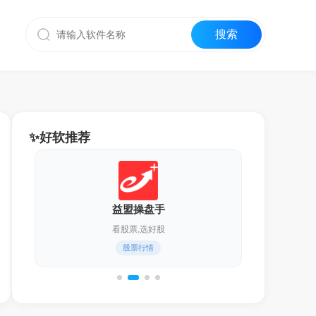
✨好软推荐
迅雷17
化繁为简,更轻快！
通用下载器