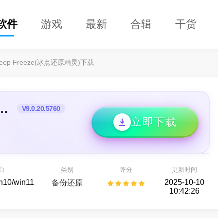
软件
游戏
最新
合辑
干货
eep Freeze(冰点还原精灵)下载
reeze(冰点还原精灵)
V9.0.20.5760
立即下载
DClaw
益盟操盘手
即用的 AI 智能助手
看股票,选好股
台
类别
评分
更新时间
AI助手
股票行情
in10/win11
2025-10-10
备份还原
10:42:26