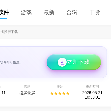
软件
游戏
最新
合辑
干货
乐播投屏下载
立即下载
个软件即可投屏。
DClaw
益盟操盘手
即用的 AI 智能助手
看股票,选好股
台
类别
评分
更新时间
AI助手
股票行情
n11
2026-05-21
投屏录屏
10:33:01