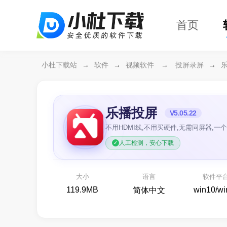
首页
小杜下载站
→
软件
→
视频软件
→
投屏录屏
→
乐播投屏
V5.05.22
不用HDMI线,不用买硬件,无需同屏器,一
人工检测，安心下载
万兴恢复专家64位
开箱
各种存储设备数据恢复
大小
语言
软件平
备份还原
119.9MB
win10/wi
简体中文