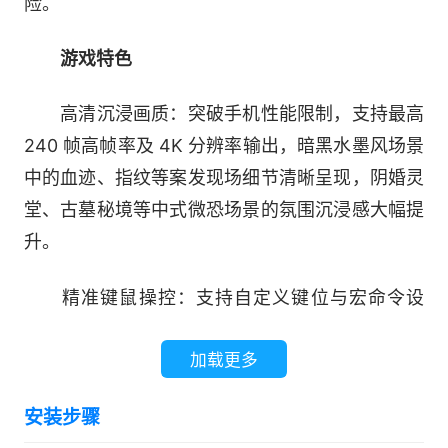
险。
游戏特色
高清沉浸画质：突破手机性能限制，支持最高
240 帧高帧率及 4K 分辨率输出，暗黑水墨风场景
中的血迹、指纹等案发现场细节清晰呈现，阴婚灵
堂、古墓秘境等中式微恐场景的氛围沉浸感大幅提
升。
精准键鼠操控：支持自定义键位与宏命令设
置，可一键触发 “罪证高亮” 功能，通过鼠标框选
加载更多
快速标记隐蔽线索，0.2 秒即可完成易容渗透等复
杂操作，有效降低 QTE 环节失误率。
安装步骤