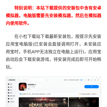
多开高效玩法：借助模拟器实现无限多开功
能，可同时运行多个游戏窗口进行双线探案，搭配
特别说明：本站下载提供的安装包中含有安卓
同步器与操作录制工具，能自动完成资源获取、挂
模拟器，电脑版需要先安装模拟器，然后在模拟器
机任务，大幅提升养成与探案效率。
内使用软件。
全平台适配稳定：兼容 Windows 与 macOS
在小杜下载站下载最新安装包，按提示先安装
系统，通过虚拟化引擎动态调度资源，立体分层地
应用宝电脑版(已安装会直接调用打开，未安装应
图加载速度提升 40%，在 “鬼新娘追逐战” 等复杂
用宝时，手机APP无法独立在电脑上运行)，应用宝
场景中可稳定保持 75 帧以上运行，且设备持久推
启动后会下载安装游戏，待安装完成后即可开始畅
演温度低于 38℃，杜绝闪退问题。
玩。