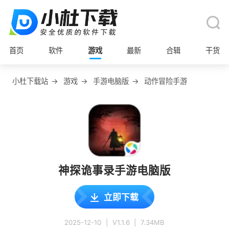
首页
软件
游戏
最新
合辑
干货
小杜下载站
→
游戏
→
手游电脑版
→
动作冒险手游
神探诡事录手游电脑版
立即下载
2025-12-10
|
V1.1.6
|
7.34MB