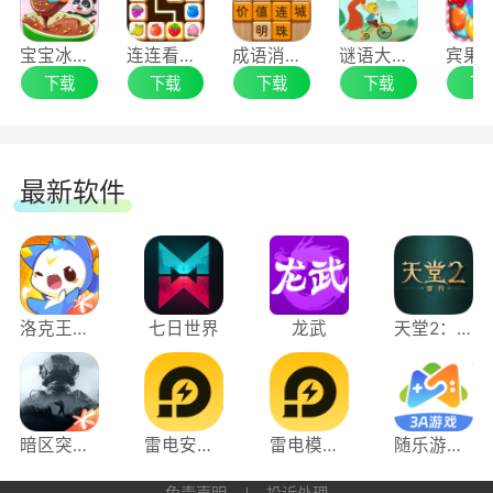
天天爱消除，消除烦恼，好运常伴哦!
宝宝冰淇淋工厂手游电脑版
连连看手游电脑版
成语消消闯关手游电脑版
谜语大全手游电脑版
下载
下载
下载
下载
下
最新软件
洛克王国：世界
七日世界
龙武
天堂2：盟约
暗区突围：无限
雷电安卓模拟器
雷电模拟器
随乐游云游戏