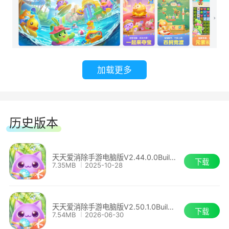
具，在百种装扮风格的随心切换，打造属于你的心
灵空间吧!
【经典限时】
加载更多
拼手速考眼力，爽快连消体验，尽在爱消除经
典限时模式。超越自我，冲刺好友排行榜，每周皇
冠好礼不容错过!
历史版本
【百变宠物】
天天爱消除手游电脑版V2.44.0.0Build6
下载
7.35MB
2025-10-28
梦境之旅中，风格百变的萌系宠物是你的强大
助力。享受宠物的陪伴，活用宠物的技能来过关
天天爱消除手游电脑版V2.50.1.0Build15
吧!幸运的消除师们或许能吸引到承载月光之力的
下载
7.54MB
2026-06-30
强大月亮宠哦!