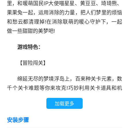
里，和暖萌国民IP大使喵星星、黄豆豆、琦琦熊、
果果兔一起，运用消除的力量，把人们梦里的烦恼
和愁云都清理掉!在消除联萌的暖心守护下，一起
做一些甜甜的美梦吧!
游戏特色：
【冒险闯关】
绵延无尽的梦境浮岛上，百来种关卡元素，数
千个关卡难题等你来攻克!巧妙利用关卡道具和机
制，获得星星能量吧~! 加油萌友们，我们在世界的
加载更多
尽头等你!
安装步骤
【趣味周赛】