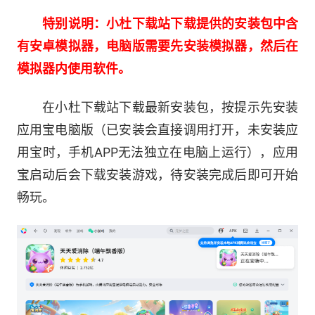
踏上随机生成的道路，向着终点的奖励进发!
特别说明：小杜下载站下载提供的安装包中含
收集棋子可在棋盘上前进，消除阻挡你的障碍物，
有安卓模拟器，电脑版需要先安装模拟器，然后在
躲避旅途中可能出现的敌人!勇敢、智慧加一点点
模拟器内使用软件。
运气，在终点留下你来过的证明吧!
在小杜下载站下载最新安装包，按提示先安装
【换装月赛】
应用宝电脑版（已安装会直接调用打开，未安装应
用宝时，手机APP无法独立在电脑上运行），应用
从古典到现代，从西洋到华夏，精心剪裁的服
宝启动后会下载安装游戏，待安装完成后即可开始
饰每月一换。只要完成指定消除关卡，就能穿上限
畅玩。
定款的漂亮时装哦!
【温馨家园】
家是你亲手定义的空间!完成普通冒险关卡便
能获得家装币的奖励，使用家装币可以解锁精美家