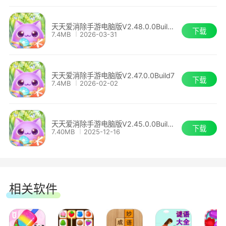
【消除塔防】
天天爱消除手游电脑版V2.48.0.0Build8
下载
7.4MB
2026-03-31
浣熊又来偷家啦!在浣熊前进的路上布置障
碍，在浣熊周边消除削弱敌人，巧用植物炮台的力
天天爱消除手游电脑版V2.47.0.0Build7
下载
7.4MB
2026-02-02
量，千万要守住家的安宁!消除+塔防的创新玩法，
逗趣每一天!
天天爱消除手游电脑版V2.45.0.0Build7
【国民IP】
下载
7.40MB
2025-12-16
活泼少年喵星星、全能暖男琦琦熊、细腻敏锐
果果兔、我行我素黄豆豆，总有一款适合你!在消
相关软件
除联萌IP大使四小只的陪伴下，一起探索游戏内外
的风景吧!周边、文创、视频、动画，火热筹备
中，等你赴约!