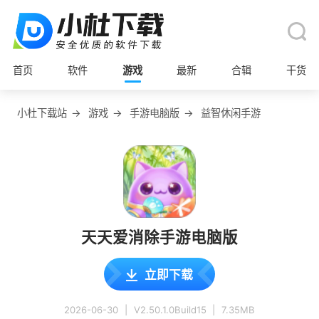
首页
软件
游戏
最新
合辑
干货
小杜下载站
→
游戏
→
手游电脑版
→
益智休闲手游
天天爱消除手游电脑版
立即下载
2026-06-30
|
V2.50.1.0Build15
|
7.35MB