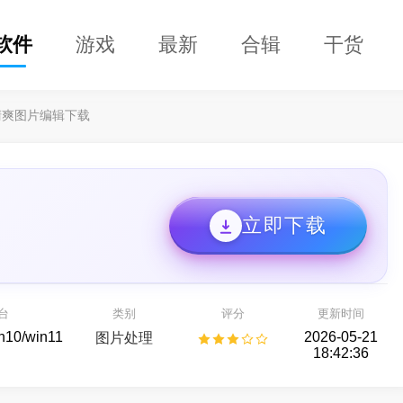
软件
游戏
最新
合辑
干货
清爽图片编辑下载
立即下载
DClaw
益盟操盘手
即用的 AI 智能助手
看股票,选好股
台
类别
评分
更新时间
AI助手
股票行情
in10/win11
2026-05-21
图片处理
18:42:36