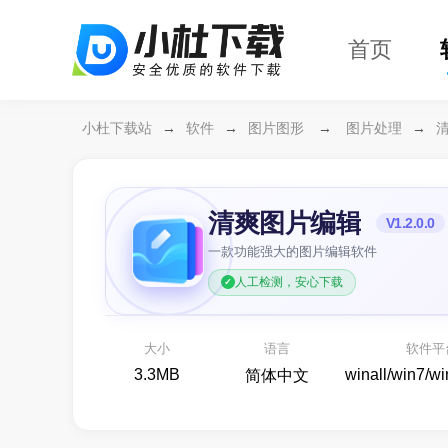
首页
小杜下载站
→
软件
→
图片图形
→
图片处理
→
清爽图片编辑
V1.2.0.0
一款功能强大的图片编辑软件
人工检测，安心下载
万兴恢复专家64位
开箱
各种存储设备数据恢复
大小
语言
软件平
备份还原
3.3MB
winall/win7/w
简体中文