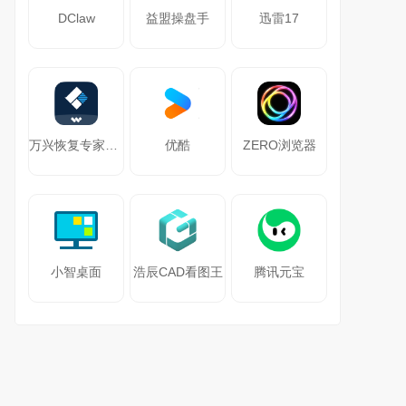
DClaw
益盟操盘手
迅雷17
万兴恢复专家64位
优酷
ZERO浏览器
小智桌面
浩辰CAD看图王
腾讯元宝