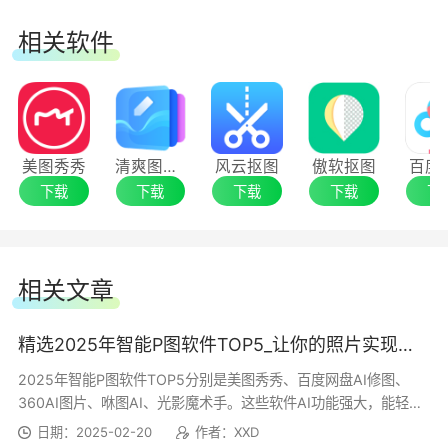
一键修片修出惊艳大片，极速完成初修，辅助
相关软件
修片师细化调整可实现拍摄当天选片，解决后期压
价难题，缩短交片周期，飙升客户口碑;
操作灵活便捷
美图秀秀
清爽图片编辑
风云抠图
傲软抠图
百度
上传照片选择效果，非修图师的小白用户也可
下载
下载
下载
下载
下
操作，可直接保存到百度网盘，进行后续团队内部
协作，或分享给客户实现远程选片;
相关文章
精选2025年智能P图软件TOP5_让你的照片实现华丽蜕变
2025年智能P图软件TOP5分别是美图秀秀、百度网盘AI修图、
360AI图片、咻图AI、光影魔术手。这些软件AI功能强大，能轻松
应对各种P图需求。
日期：2025-02-20
作者：XXD