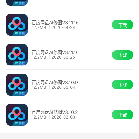
项功能
提升修图效率
百度网盘AI修图V3.11.16
下载
12.2MB
2026-04-24
海量内置经典修片风格，支持自定义修图模
型，可批量处理，极大节约人工成本，修图工作由
百度网盘AI修图V3.11.10
机 器完成，为影楼大幅度减少人力成本;
下载
12.2MB
2026-03-25
提高修图质量
百度网盘AI修图V3.10.9
下载
12.2MB
2026-03-04
百度AI算法和美学结合，一键实现立体修图，
皮肤处理不生硬保持皮肤的质感，精准调色，稳定
输出修片效果，避免修图参差不齐
百度网盘AI修图V3.10.2
下载
12.2MB
2026-02-03
飙升客户口碑