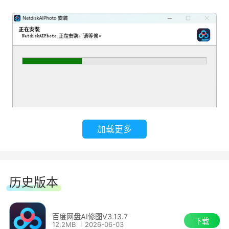
支持RAW、JPG两种图像调色，提供专业的色
彩能力，实现精细化调整图像影调、色温、色调;
同时提供几十项滤镜，可快速批量应用调色
基于百度AI技术大底座，全能识别祛除全身瑕
疵(斑痘、法令纹、颈纹等6种皱纹);
利用神经网络技术，实现商修级高低频、中性
加载更多
灰两种磨皮方式，以及美白、肤色统一等十多项能
力，实现快速保留肤质的同时实现光滑皮肤、肤色
智能调整
历史版本
精准极速识别人脸数百个骨骼关键点，实现面
部五官医美级调整，例如：智能瘦脸、亮眼等几十
百度网盘AI修图V3.13.7
下载
12.2MB
2026-06-03