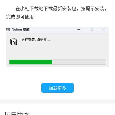
在小杜下载站下载最新安装包，按提示安装，
7、提供了一种方便高效的录制方式，使用户
完成即可使用
能够更快速地录制和使用多样化内容。
8、通过拖放编辑功能，用户可以自由排列文
本或图像内容，实现高效的编辑方式。
9、支持丰富的文本编辑，可在文本中添加图
像、待办事项、书签、代码片段等。
10、支持与朋友实时共享录制的文本内容，增
强便捷性。
加载更多
历史版本