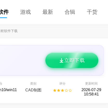
软件
游戏
最新
合辑
干货
柜柜软件下载
立即下载
恢复专家64位
DClaw
开箱即用的 AI 智能助手
储设备数据恢复
台
类别
评分
更新时间
AI助手
备份还原
in10/win11
2026-07-29
CAD制图
10:58:41