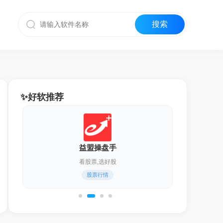
✨好软推荐
益盟操盘手
看股票,选好股
股票行情