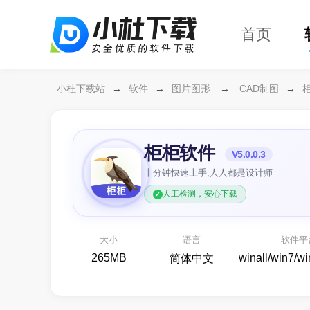
首页
小杜下载站
→
软件
→
图片图形
→
CAD制图
→
柜柜软件
V5.0.0.3
十分钟快速上手,人人都是设计师
人工检测，安心下载
万兴
各种存
大小
语言
软件平
265MB
winall/win7/w
简体中文