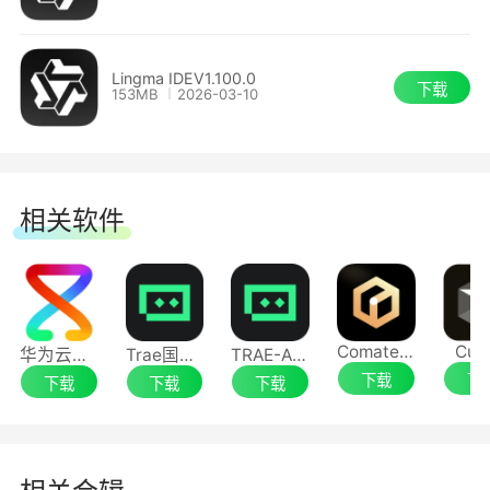
4.编程智能体
工程级变更：可根据开发者的任务描述，自主
Lingma IDEV1.100.0
下载
153MB
2026-03-10
进行任务拆解和工程内多个代码文件修改，同时可
通过多次对话进行逐步迭代或快照回滚，与通义灵
码协同完成编码任务。
相关软件
工程自动感知：根据开发者的任务描述，可自
动感知工程框架、技术栈、所需代码文件、错误信
息等工程内信息，无需手动添加工程上下文，任务
描述更轻松。
Comate AI IDE
Cur
华为云码道（CodeArts）代码智能体
Trae国际版
TRAE-AI编程
下载
下
下载
下载
下载
工具使用：可自主使用十多种内置编程工具，
例如读写文件、代码查询、错误排查等。同时，支
持自动感知和使用 MCP 工具。