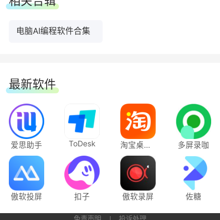
相关合辑
终端命令执行：在执行编码任务时，可以自主
电脑AI编程软件合集
决策需要执行的命令，自动完成命令编写并运行终
端，大幅提升编码任务的执行效率。
5.企业级管理
最新软件
统一授权管理：支持统一为企业内开发者的添
加使用权限，统一管理企业成员权限。
ToDesk
爱思助手
淘宝桌面版
多屏录咖
统计报表：提供开发者活跃、AI 代码生成占
比、问答使用占比等统计数据，帮助企业快速了解
使用效果。
傲软投屏
扣子
傲软录屏
佐糖
知识管理：高效管理企业私域数据，结合企业
免责声明
投诉处理