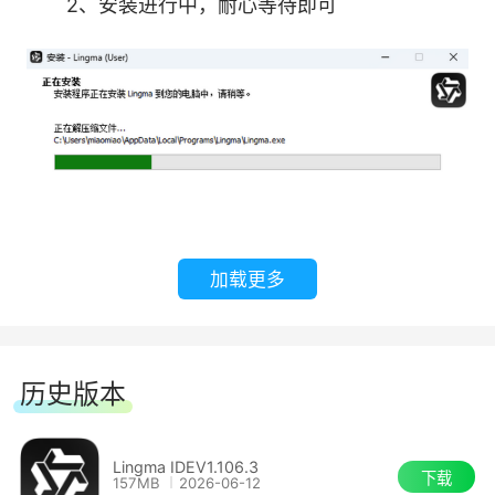
2、安装进行中，耐心等待即可
工程内多个代码文件修改，同时可通过多次对话进
行逐步迭代或快照回滚，开发者与通义灵码协同逐
步完成编码任务。
精确编辑：在开发者提供的上下文范围内完成
代码文件修改，不会做出超出开发者预期的修改。
快速执行：严格遵循开发者的任务描述和提供
的上下文，进行代码文件修改，无需进行额外的复
加载更多
杂任务计划，相比智能体模式完成任务更加迅速。
工具使用：拥有文件读取、工程内语义检索、
历史版本
文件编辑等代码修改相关工具使用能力，可帮助开
发者快速完成代码修改。
Lingma IDEV1.106.3
下载
157MB
2026-06-12