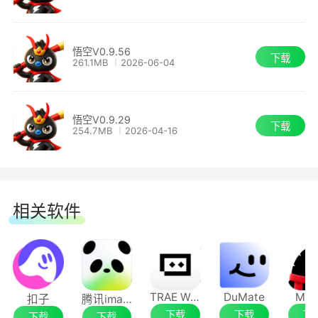
2、深度接入钉钉，随时掌控工作进度
悟空V0.9.56
下载
261.1MB
2026-06-04
悟空深度融合钉钉生态，手机、平板、电脑多
端同步，随时随地发起对话完成工作。无论你在办
悟空V0.9.29
下载
254.7MB
2026-04-16
公室还是在路上，一句话就能调动整个钉钉平台。
相关软件
TRAE Work
DuMate
Mar
扣子
腾讯ima客户端
下载
下载
下
下载
下载