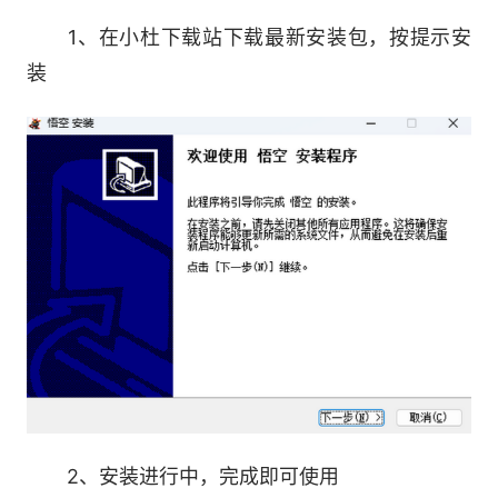
悟空的技能市场持续丰富，覆盖内容创作、电
1、在小杜下载站下载最新安装包，按提示安
商运营、数据分析、法务财务等多个领域，并支持
装
用户自己添加Skill。
3.钉钉深度集成，随时随地掌控
通过钉钉 IM 可以随时发起任务、接收进度通
知、查看执行结果。即使电脑离线，任务状态也会
自动同步到手机端，不错过任何重要节点。
4.长期记忆，越用越聪明
记忆你的上下文，通过你和悟空的沟通，帮助
悟空持续成长，越来越了解你。
2、安装进行中，完成即可使用
软件特色：