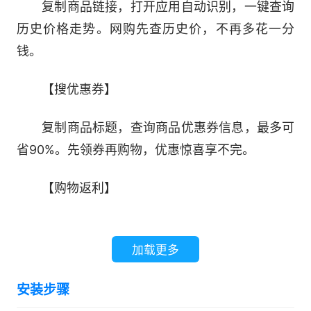
复制商品链接，打开应用自动识别，一键查询
历史价格走势。网购先查历史价，不再多花一分
钱。
【搜优惠券】
复制商品标题，查询商品优惠券信息，最多可
省90%。先领券再购物，优惠惊喜享不完。
【购物返利】
授权某宝信息，复制商品标题并搜索，下单购
买。简单三步走，返利轻松拿。
加载更多
【全网比价】
安装步骤