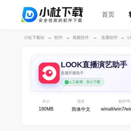
首页
小杜下载站
→
软件
→
视频软件
→
直播软件
→
LOOK直播演艺助手
直播开播助手
人工检测，安心下载
万兴恢复专家64位
开箱即用
各种存储设备数据恢复
大小
语言
软件平
备份还原
190MB
winall/win7/w
简体中文