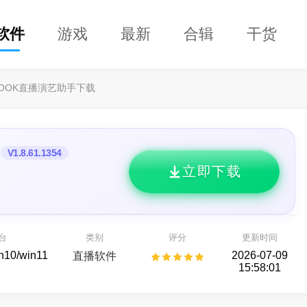
软件
游戏
最新
合辑
干货
LOOK直播演艺助手下载
V1.8.61.1354
立即下载
益盟操盘手
看股票,选好股
DClaw
股票行情
的 AI 智能助手
台
类别
评分
更新时间
AI助手
in10/win11
2026-07-09
直播软件
15:58:01