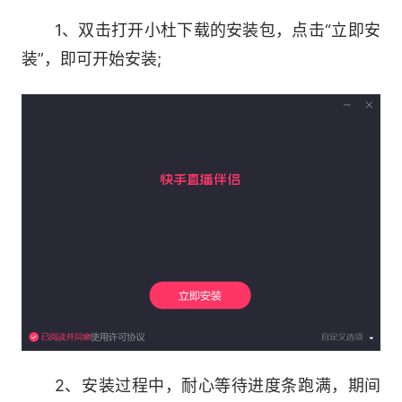
软件特色
1、双击打开小杜下载的安装包，点击“立即安
1、丰富玩法，轻松直播
装”，即可开始安装;
涵盖秀场、电商、游戏、团购、虚拟直播等直播场
景，超多功能助你SHOW出自己
2、高清直播
打造超高直播清晰度，更高分辨率、码率，画面质
量更高级
3、超强拓展
支持外接更多专业采集设备，摄像机、声卡、手
2、安装过程中，耐心等待进度条跑满，期间
机、导播台...