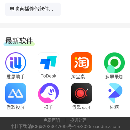
电脑直播伴侣软件合集
根据国家对于网络直播实名制的要求，当前快手直
播必须按照规范上传本人身份证，否则无法通过直
播申请。 照片审核规范：
最新软件
1.申请用户面部清晰可见，手持身份证置于胸前，
但不要遮挡住用户面部;
2.照片放大后，身份证信息完整无遮挡，字迹清晰;
ToDesk
爱思助手
淘宝桌面版
多屏录咖
3.双手手臂完整露出;
4.为保证身份证信息清晰，拍照时请将焦点对准身
傲软投屏
扣子
傲软录屏
佐糖
份证;
免责声明
投诉处理
小杜下载
渝ICP备2023017685号-1
©2025 xiaoduxz.com
5.请确保提交的照片信息真实有效，切勿对照片及