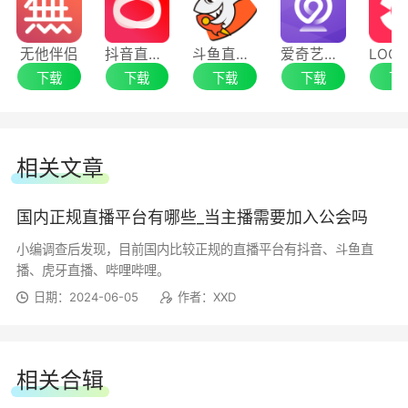
在直播间中点击观众的头像或用户名，再点击弹窗
页面右上角的【…】，选择“设为管理员”或“设为超
无他伴侣
抖音直播伴侣
斗鱼直播伴侣
爱奇艺直播伴侣
级管理员”即可。
下载
下载
下载
下载
下
注：最多可设置10个超级管理员，50个普通管理
员。
相关文章
直播封面为什么显示为头像？
国内正规直播平台有哪些_当主播需要加入公会吗
发起直播后，系统会对直播进行审核，如在审核状
小编调查后发现，目前国内比较正规的直播平台有抖音、斗鱼直
播、虎牙直播、哔哩哔哩。
态，部分直播封面会暂时展示为头像图片，通过审
日期：2024-06-05
作者：XXD
核后即可正常展示设置的封面，还请您耐心等待审
核。
相关合辑
提交的身份证信息为什么无法通过审核？