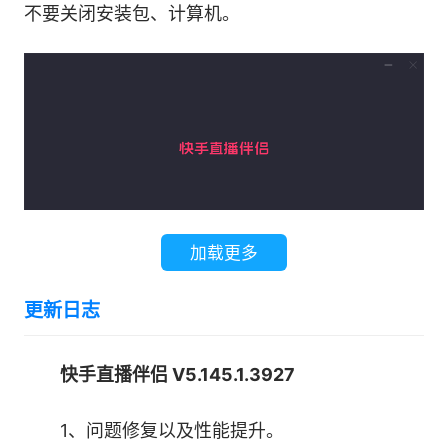
不要关闭安装包、计算机。
4、解锁更多直播能力
更专业的直播功能，直播监控、观众榜单、数据总
结、人气变化全程感知，播后复盘更轻松
使用方法
如何使用快手直播伴侣开直播
加载更多
您要确保已有快手账号并绑定了手机号码，更重要
的是您必须已获取到快手APP上的直播权限，如果
更新日志
目前没有直播权限，请按照如下步骤操作：
快手直播伴侣 V5.145.1.3927
1、打开快手APP，点击首页左上角【≡】，在侧边
栏找到【设置】→【开通直播】，请按照提示进行
1、问题修复以及性能提升。
实名认证。