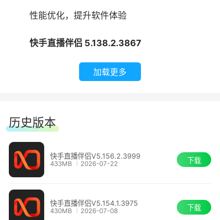
性能优化，提升软件体验
快手直播伴侣 5.138.2.3867
1.优化体验问题，更流畅
加载更多
3、点击界面底部的【开始直播】，用快手app扫
快手直播伴侣 5.69.2.3127
描弹出的二维码进行验证。
历史版本
1.伴侣支持基本的用户私信能力，主播发私信
涨人气和维护播粉关系
快手直播伴侣V5.156.2.3999
下载
433MB
2026-07-22
2.修复一些问题，使用体验更佳
快手直播伴侣 5.10.2.1863
快手直播伴侣V5.154.1.3975
下载
430MB
2026-07-08