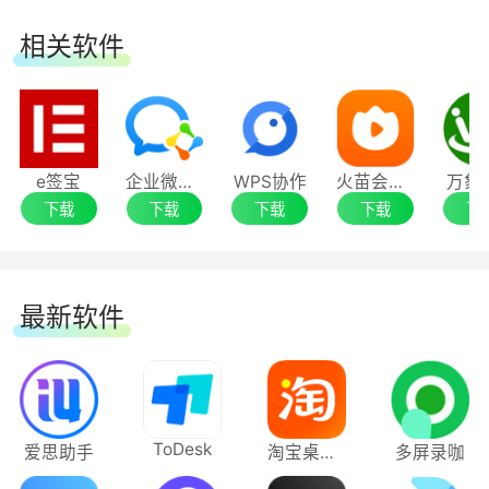
相关软件
e签宝
企业微信电脑版
WPS协作
火苗会议电脑版
万象
下载
下载
下载
下载
下
最新软件
ToDesk
爱思助手
淘宝桌面版
多屏录咖