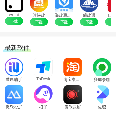
优化云盘的文件列表排序
wolai
渝快政
海政通信创版
赣政通
山
按时间排序和名称排序时，文件和文件夹混
下载
下载
下载
下载
下
排;
新增按文件类型排序方式(文件夹在前，文件
在后)。
最新软件
ToDesk
爱思助手
淘宝桌面版
多屏录咖
傲软投屏
扣子
傲软录屏
佐糖