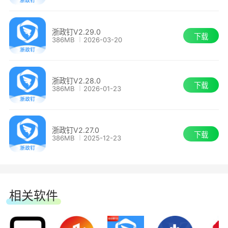
据发送给会议发起人;
浙政钉V2.29.0
仅在PC端可打开查看;
下载
386MB
2026-03-20
可统计数据：
浙政钉V2.28.0
下载
386MB
2026-01-23
i. 观看人次
ii. 观看人数
浙政钉V2.27.0
下载
386MB
2025-12-23
iii. 观看平均时长
iv. 观看回放人数
相关软件
v. 观看人员明细