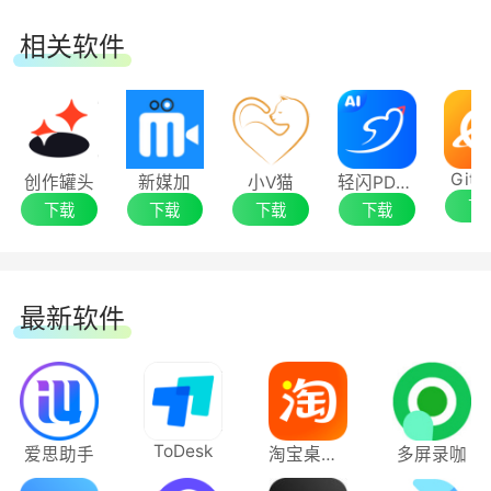
微动态发布
相关软件
支持动态一键发布至微头条、微博、百家号动
态。
更多平台攻城狮正在研发中，敬请期待
GitM
创作罐头
新媒加
小V猫
轻闪PDF编辑器
下
下载
下载
下载
下载
最新软件
ToDesk
爱思助手
淘宝桌面版
多屏录咖