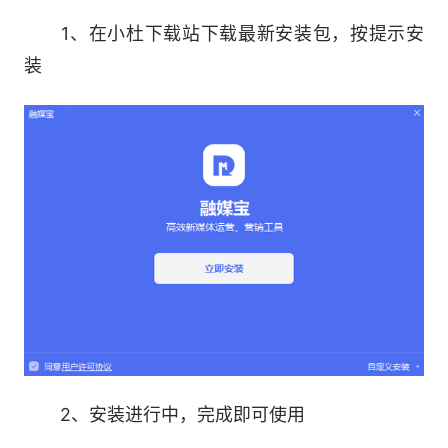
别人三小时，你只需5分钟，发布效率轻松提
1、在小杜下载站下载最新安装包，按提示安
升36倍
装
1000+账号，多账号同步管理
轻松管理1000+自媒体账号，记忆账密，分组
管理、自动管理。
支持平台内操作。
视频编辑万能工具箱
视频剪辑、视频合并、视频合并、水印处理、
视频转gif、视频变速等多种视频处理黑科技，让工
2、安装进行中，完成即可使用
作更简单