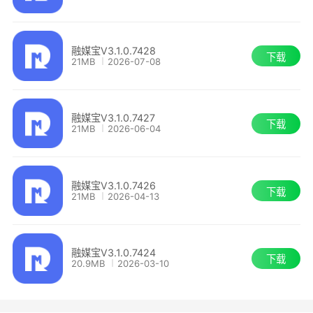
融媒宝为您提供营销日历，提供热门文章、视
频聚合，简单高效。
融媒宝V3.1.0.7428
下载
21MB
2026-07-08
轻松掌握实时热点，每天都有新营销日历
融媒宝V3.1.0.7427
新媒体文章风险检测
下载
21MB
2026-06-04
检测文章内容中是否含涉政、暴恐、色情、广
告、灌水等
信息，及时发现，规避风险，安心发文
融媒宝V3.1.0.7426
下载
21MB
2026-04-13
原创度检测
融媒宝V3.1.0.7424
基于大数据分析识别技术，一键检测文章原创
下载
20.9MB
2026-03-10
度、查
重、审核必备利器，提前预防