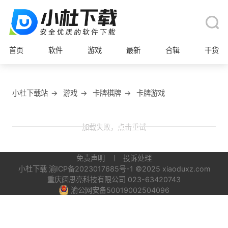
首页
软件
游戏
最新
合辑
干货
小杜下载站
→
游戏
→
卡牌棋牌
→
卡牌游戏
加载失败，点击重试
免责声明
投诉处理
小杜下载
渝ICP备2023017685号-1
©2025 xiaoduxz.com
重庆阔思亮科技有限公司 023-63420743
渝公网安备50019002504096