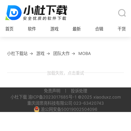
首页
软件
游戏
最新
合辑
干货
小杜下载站
→
游戏
→
团队大作
→
MOBA
加载失败，点击重试
免责声明
投诉处理
小杜下载
渝ICP备2023017685号-1
©2025 xiaoduxz.com
重庆阔思亮科技有限公司 023-63420743
渝公网安备50019002504096