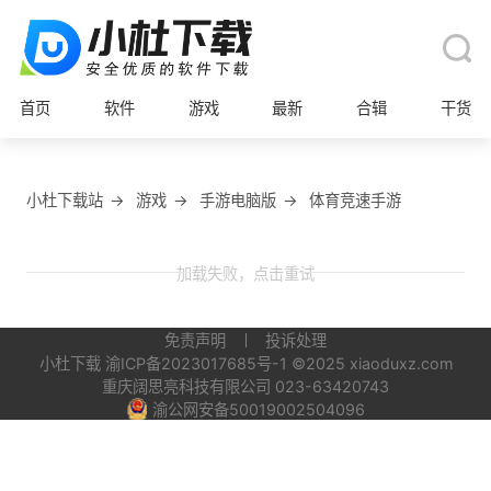
首页
软件
游戏
最新
合辑
干货
小杜下载站
→
游戏
→
手游电脑版
→
体育竞速手游
加载失败，点击重试
免责声明
投诉处理
小杜下载
渝ICP备2023017685号-1
©2025 xiaoduxz.com
重庆阔思亮科技有限公司 023-63420743
渝公网安备50019002504096