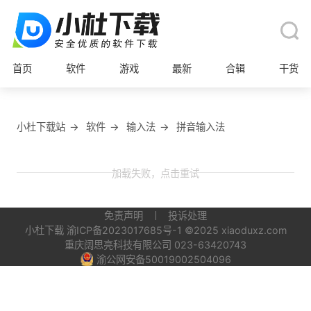
首页
软件
游戏
最新
合辑
干货
小杜下载站
→
软件
→
输入法
→
拼音输入法
加载失败，点击重试
免责声明
投诉处理
小杜下载
渝ICP备2023017685号-1
©2025 xiaoduxz.com
重庆阔思亮科技有限公司 023-63420743
渝公网安备50019002504096