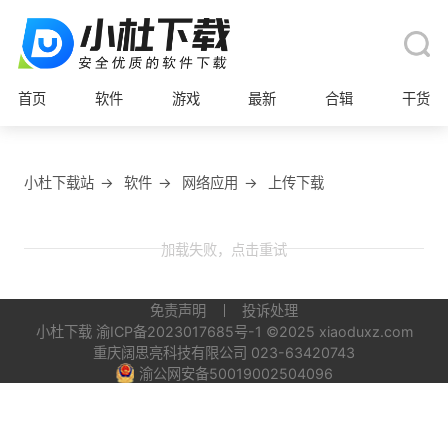
首页
软件
游戏
最新
合辑
干货
小杜下载站
→
软件
→
网络应用
→
上传下载
加载失败，点击重试
免责声明
投诉处理
小杜下载
渝ICP备2023017685号-1
©2025 xiaoduxz.com
重庆阔思亮科技有限公司 023-63420743
渝公网安备50019002504096