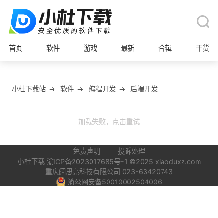
首页
软件
游戏
最新
合辑
干货
小杜下载站
→
软件
→
编程开发
→
后端开发
加载失败，点击重试
免责声明
投诉处理
小杜下载
渝ICP备2023017685号-1
©2025 xiaoduxz.com
重庆阔思亮科技有限公司 023-63420743
渝公网安备50019002504096