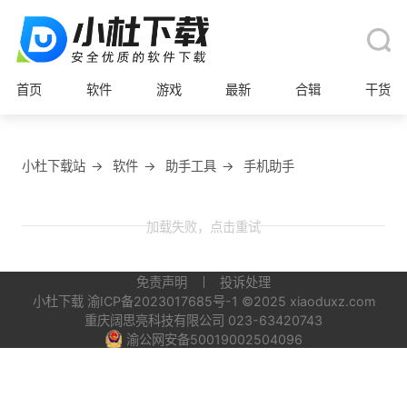
首页
软件
游戏
最新
合辑
干货
小杜下载站
→
软件
→
助手工具
→
手机助手
加载失败，点击重试
免责声明
投诉处理
小杜下载
渝ICP备2023017685号-1
©2025 xiaoduxz.com
重庆阔思亮科技有限公司 023-63420743
渝公网安备50019002504096